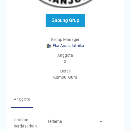
Gabung Grup
Group Manager
Eka Anas Jatnika
Anggota
3
Detail
Kumpul Guru
Anggota
Urutkan
berdasarkan