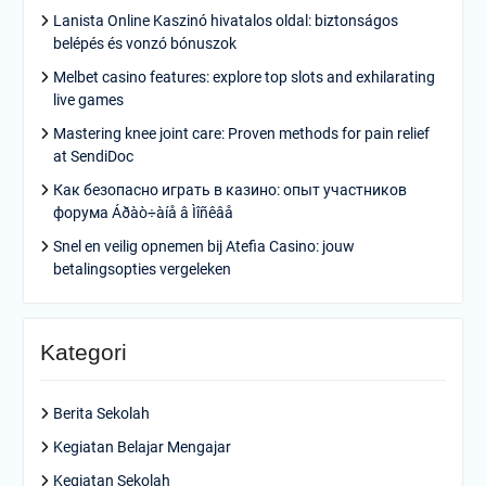
Lanista Online Kaszinó hivatalos oldal: biztonságos
belépés és vonzó bónuszok
Melbet casino features: explore top slots and exhilarating
live games
Mastering knee joint care: Proven methods for pain relief
at SendiDoc
Как безопасно играть в казино: опыт участников
форума Áðàò÷àíå â Ìîñêâå
Snel en veilig opnemen bij Atefia Casino: jouw
betalingsopties vergeleken
Kategori
Berita Sekolah
Kegiatan Belajar Mengajar
Kegiatan Sekolah