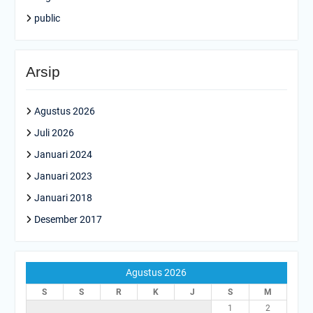
public
Arsip
Agustus 2026
Juli 2026
Januari 2024
Januari 2023
Januari 2018
Desember 2017
Agustus 2026
S
S
R
K
J
S
M
1
2