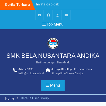
Skip
Berita Terbaru
Melbet casino features:
to
explore top slots and
content
exhilarating live games
Mastering knee joint care:
Email
Facebook
Instagram
Youtube
Top Menu
Proven methods for pain
relief at SendiDoc
Lanista Online Kaszinó
hivatalos oldal:
biztonságos belépés és
vonzó bónuszok
SMK BELA NUSANTARA ANDIKA
Berilmu dengan Berakhlak
0263-272209
Jl. Raya BTN Kopri Kp. Ciharashas
hallo@smkbna.sch.id
Sirnagalih - Cilaku - Cianjur
Menu
Default User Group
Home