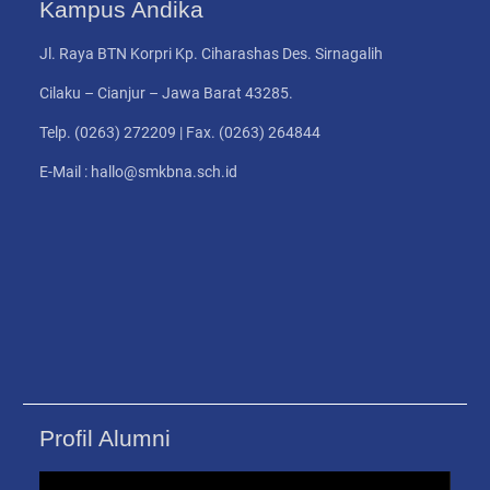
Kampus Andika
Jl. Raya BTN Korpri Kp. Ciharashas Des. Sirnagalih
Cilaku – Cianjur – Jawa Barat 43285.
Telp. (0263) 272209 | Fax. (0263) 264844
E-Mail : hallo@smkbna.sch.id
Profil Alumni
Pemutar