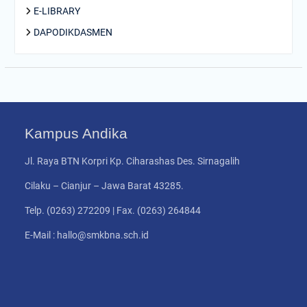
E-LIBRARY
DAPODIKDASMEN
Kampus Andika
Jl. Raya BTN Korpri Kp. Ciharashas Des. Sirnagalih
Cilaku – Cianjur – Jawa Barat 43285.
Telp. (0263) 272209 | Fax. (0263) 264844
E-Mail : hallo@smkbna.sch.id