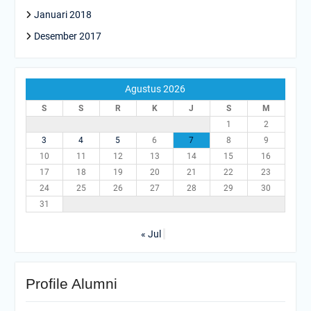
Januari 2018
Desember 2017
Agustus 2026
S
S
R
K
J
S
M
1
2
3
4
5
6
7
8
9
10
11
12
13
14
15
16
17
18
19
20
21
22
23
24
25
26
27
28
29
30
31
« Jul
Profile Alumni