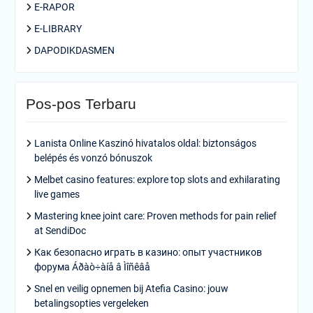
E-RAPOR
E-LIBRARY
DAPODIKDASMEN
Pos-pos Terbaru
Lanista Online Kaszinó hivatalos oldal: biztonságos
belépés és vonzó bónuszok
Melbet casino features: explore top slots and exhilarating
live games
Mastering knee joint care: Proven methods for pain relief
at SendiDoc
Как безопасно играть в казино: опыт участников
форума Áðàò÷àíå â Ìîñêâå
Snel en veilig opnemen bij Atefia Casino: jouw
betalingsopties vergeleken