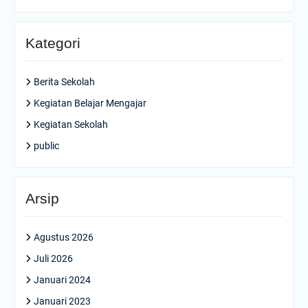
Kategori
Berita Sekolah
Kegiatan Belajar Mengajar
Kegiatan Sekolah
public
Arsip
Agustus 2026
Juli 2026
Januari 2024
Januari 2023