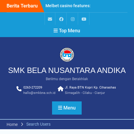
Skip
Berita Terbaru
Melbet casino features:
to
explore top slots and
content
exhilarating live games
Mastering knee joint care:
Email
Facebook
Instagram
Youtube
Top Menu
Proven methods for pain
relief at SendiDoc
Lanista Online Kaszinó
hivatalos oldal:
biztonságos belépés és
vonzó bónuszok
SMK BELA NUSANTARA ANDIKA
Berilmu dengan Berakhlak
0263-272209
Jl. Raya BTN Kopri Kp. Ciharashas
hallo@smkbna.sch.id
Sirnagalih - Cilaku - Cianjur
Menu
Search Users
Home