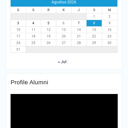
Agustus 2026
S
S
R
K
J
S
M
1
2
3
4
5
6
7
8
9
10
11
12
13
14
15
16
17
18
19
20
21
22
23
24
25
26
27
28
29
30
31
« Jul
Profile Alumni
Pemutar
Video