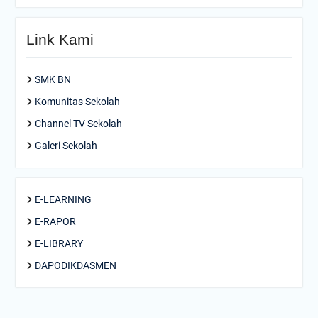
Link Kami
SMK BN
Komunitas Sekolah
Channel TV Sekolah
Galeri Sekolah
E-LEARNING
E-RAPOR
E-LIBRARY
DAPODIKDASMEN