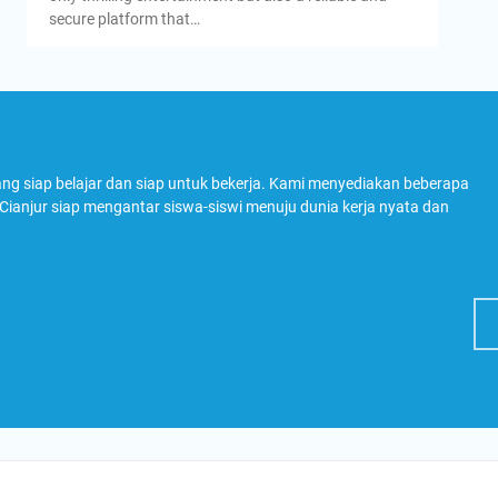
speed and safety at HighSpin Casino UK
Agustus 04, 2026
When it comes to online gaming, players seek not
only thrilling entertainment but also a reliable and
secure platform that…
g siap belajar dan siap untuk bekerja. Kami menyediakan beberapa
Cianjur siap mengantar siswa-siswi menuju dunia kerja nyata dan