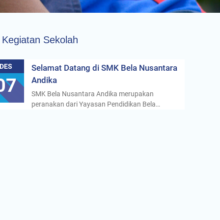
Kegiatan Sekolah
DES
Selamat Datang di SMK Bela Nusantara
07
Andika
SMK Bela Nusantara Andika merupakan
peranakan dari Yayasan Pendidikan Bela…