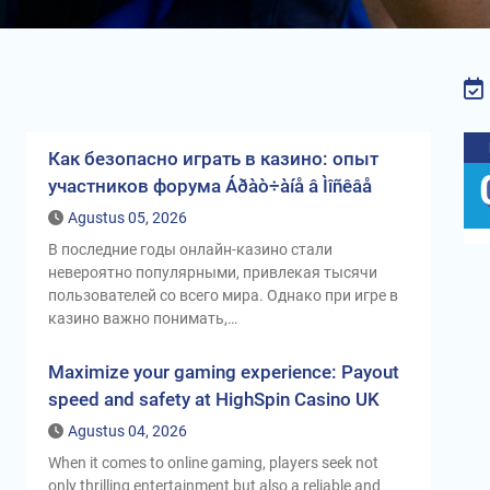
Как безопасно играть в казино: опыт
участников форума Áðàò÷àíå â Ìîñêâå
Agustus 05, 2026
В последние годы онлайн-казино стали
невероятно популярными, привлекая тысячи
пользователей со всего мира. Однако при игре в
казино важно понимать,…
Maximize your gaming experience: Payout