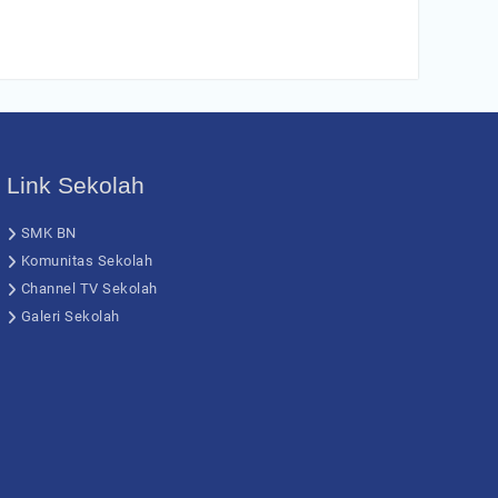
sitif baik antar civitas akademika maupun masyarakat
la unsur. Mari kita bekerja dan berkarya dengan
 anak bangsa.
a……amin.
Link Sekolah
SMK BN
Komunitas Sekolah
Channel TV Sekolah
Galeri Sekolah