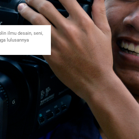
Industri, seperti
 kapsul, syrup, krim,