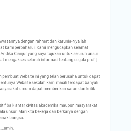
 bahwasannya dengan rahmat dan karunia-Nya lah
at kami perbaharui. Kami mengucapkan selamat
Andika Cianjur yang saya tujukan untuk seluruh unsur
 mengakses seluruh informasi tentang segala profil,
 pembuat Website ini yang telah berusaha untuk dapat
n tentunya Website sekolah kami masih terdapat banyak
 masyarakat umum dapat memberikan saran dan kritik