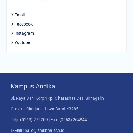
Email
Facebook
Instagram
Youtube
Kampus Andika
Jl. Raya BTN Korpri Kp. Ciharashas Des. Sirnagalih
Cilaku – Cianjur – Jawa Barat 43285.
Telp. (0263) 272209 | Fax. (0263) 264844
E-Mail : hallo@smkbna.sch.id