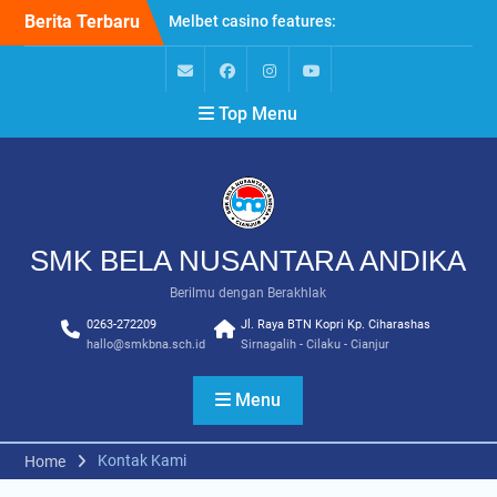
Skip
Berita Terbaru
Melbet casino features:
to
explore top slots and
content
exhilarating live games
Mastering knee joint care:
Email
Facebook
Instagram
Youtube
Top Menu
Proven methods for pain
relief at SendiDoc
Lanista Online Kaszinó
hivatalos oldal:
biztonságos belépés és
vonzó bónuszok
SMK BELA NUSANTARA ANDIKA
Berilmu dengan Berakhlak
0263-272209
Jl. Raya BTN Kopri Kp. Ciharashas
hallo@smkbna.sch.id
Sirnagalih - Cilaku - Cianjur
Menu
Kontak Kami
Home