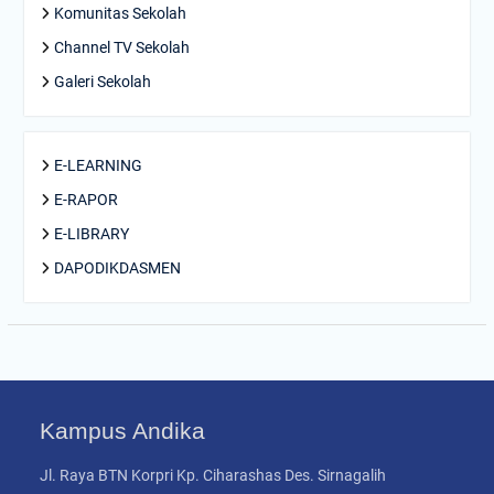
Komunitas Sekolah
Channel TV Sekolah
Galeri Sekolah
E-LEARNING
E-RAPOR
E-LIBRARY
DAPODIKDASMEN
Kampus Andika
Jl. Raya BTN Korpri Kp. Ciharashas Des. Sirnagalih