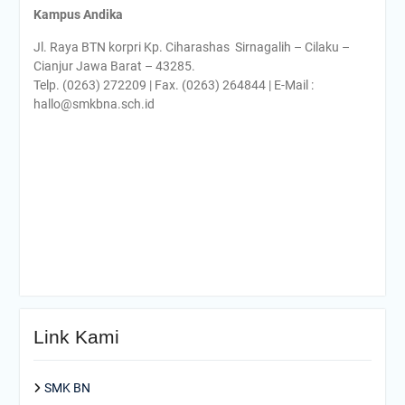
Kampus Andika
Jl. Raya BTN korpri Kp. Ciharashas Sirnagalih – Cilaku –
Cianjur Jawa Barat – 43285.
Telp. (0263) 272209 | Fax. (0263) 264844 | E-Mail :
hallo@smkbna.sch.id
Link Kami
SMK BN