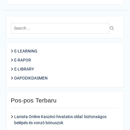
Search
for:
E-LEARNING
E-RAPOR
E-LIBRARY
DAPODIKDASMEN
Pos-pos Terbaru
Lanista Online Kaszinó hivatalos oldal: biztonságos
belépés és vonzó bónuszok