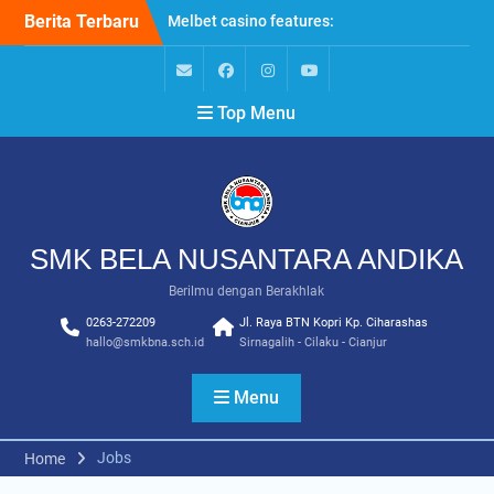
Skip
Berita Terbaru
Melbet casino features:
to
explore top slots and
content
exhilarating live games
Mastering knee joint care:
Email
Facebook
Instagram
Youtube
Top Menu
Proven methods for pain
relief at SendiDoc
Lanista Online Kaszinó
hivatalos oldal:
biztonságos belépés és
vonzó bónuszok
SMK BELA NUSANTARA ANDIKA
Berilmu dengan Berakhlak
0263-272209
Jl. Raya BTN Kopri Kp. Ciharashas
hallo@smkbna.sch.id
Sirnagalih - Cilaku - Cianjur
Menu
Jobs
Home