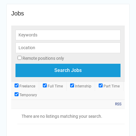
Jobs
Remote positions only
Freelance
Full Time
Internship
Part Time
Temporary
RSS
There are no listings matching your search.