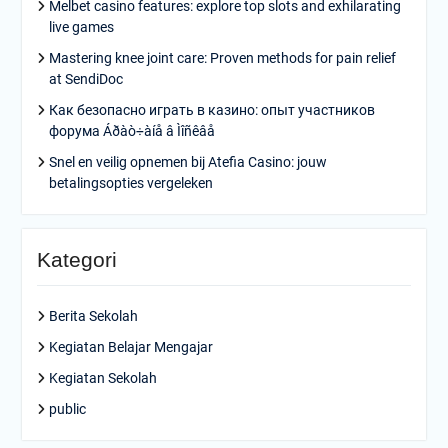
Melbet casino features: explore top slots and exhilarating
live games
Mastering knee joint care: Proven methods for pain relief
at SendiDoc
Как безопасно играть в казино: опыт участников
форума Áðàò÷àíå â Ìîñêâå
Snel en veilig opnemen bij Atefia Casino: jouw
betalingsopties vergeleken
Kategori
Berita Sekolah
Kegiatan Belajar Mengajar
Kegiatan Sekolah
public