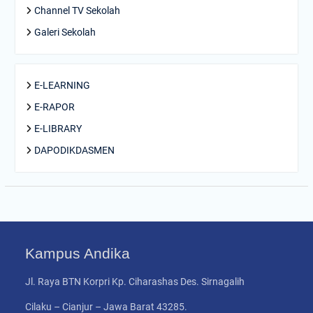
Channel TV Sekolah
Galeri Sekolah
E-LEARNING
E-RAPOR
E-LIBRARY
DAPODIKDASMEN
Kampus Andika
Jl. Raya BTN Korpri Kp. Ciharashas Des. Sirnagalih
Cilaku – Cianjur – Jawa Barat 43285.