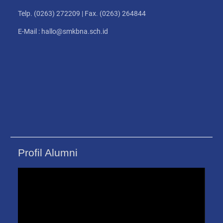
Telp. (0263) 272209 | Fax. (0263) 264844
E-Mail : hallo@smkbna.sch.id
Profil Alumni
Pemutar
Video