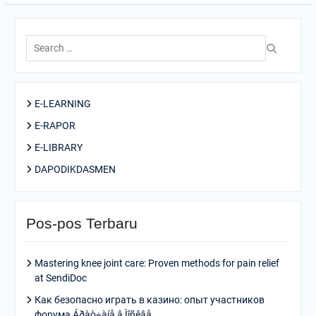
Search
for:
E-LEARNING
E-RAPOR
E-LIBRARY
DAPODIKDASMEN
Pos-pos Terbaru
Mastering knee joint care: Proven methods for pain relief
at SendiDoc
Как безопасно играть в казино: опыт участников
форума Áðàò÷àíå â Ìîñêâå