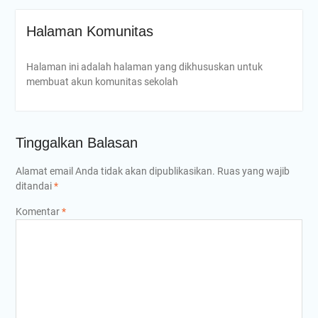
Halaman Komunitas
Halaman ini adalah halaman yang dikhususkan untuk
membuat akun komunitas sekolah
Tinggalkan Balasan
Alamat email Anda tidak akan dipublikasikan.
Ruas yang wajib
ditandai
*
Komentar
*