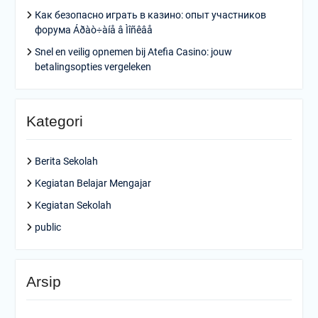
Как безопасно играть в казино: опыт участников
форума Áðàò÷àíå â Ìîñêâå
Snel en veilig opnemen bij Atefia Casino: jouw
betalingsopties vergeleken
Kategori
Berita Sekolah
Kegiatan Belajar Mengajar
Kegiatan Sekolah
public
Arsip