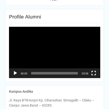
Profile Alumni
Pemutar
Video
00:00
03:56
Kampus Andika
Jl. Raya BTN korpri Kp. Ciharashas Sirnagalih – Cilaku –
Cianjur Jawa Barat – 43285.