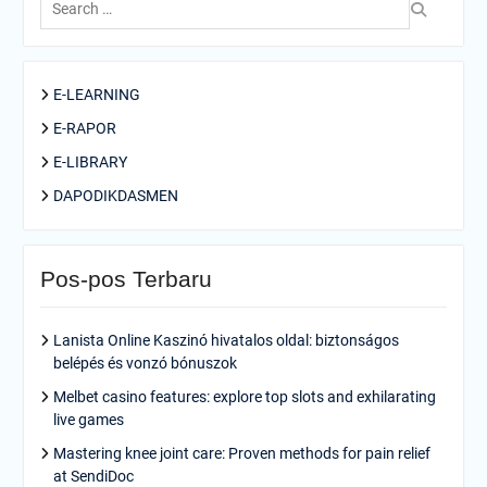
for:
E-LEARNING
E-RAPOR
E-LIBRARY
DAPODIKDASMEN
Pos-pos Terbaru
Lanista Online Kaszinó hivatalos oldal: biztonságos
belépés és vonzó bónuszok
Melbet casino features: explore top slots and exhilarating
live games
Mastering knee joint care: Proven methods for pain relief
at SendiDoc