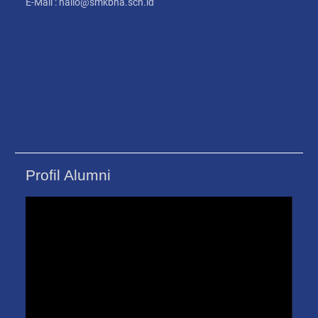
E-Mail : hallo@smkbna.sch.id
Profil Alumni
Pemutar
Video