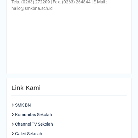
Telp. (0263) 272209 | Fax. (0263) 264844 | E-Mail :
hallo@smkbna.sch.id
Link Kami
SMK BN
Komunitas Sekolah
Channel TV Sekolah
Galeri Sekolah