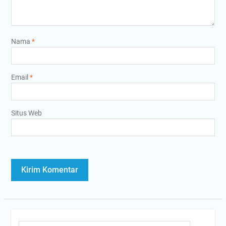
Nama
*
Email
*
Situs Web
Search