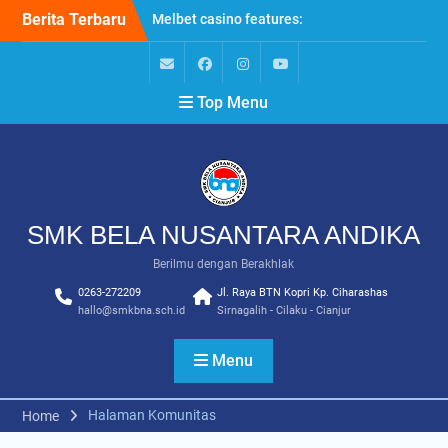
Skip
Berita Terbaru
Melbet casino features:
to
explore top slots and
content
exhilarating live games
Mastering knee joint care:
Email
Facebook
Instagram
Youtube
Top Menu
Proven methods for pain
relief at SendiDoc
Lanista Online Kaszinó
hivatalos oldal:
biztonságos belépés és
vonzó bónuszok
SMK BELA NUSANTARA ANDIKA
Berilmu dengan Berakhlak
0263-272209
Jl. Raya BTN Kopri Kp. Ciharashas
hallo@smkbna.sch.id
Sirnagalih - Cilaku - Cianjur
Menu
Halaman Komunitas
Home