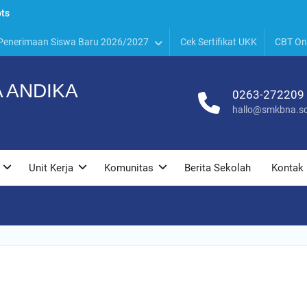
ots
Penerimaan Siswa Baru 2026/2027
Cek Sertifikat UKK
CBT On
:
ok
 ANDIKA
0263-272209
hallo@smkbna.sc
Unit Kerja
Komunitas
Berita Sekolah
Kontak