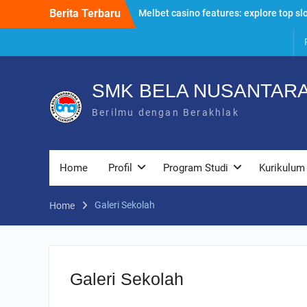
Skip
Berita Terbaru
Melbet casino features: explore top sl
to
and exhilarating live games
content
Mastering knee joint care: Proven
methods for pain relief at SendiDoc
Lanista Online Kaszinó hivatalos oldal
biztonságos belépés és vonzó bónusz
SMK BELA NUSANTARA
Berilmu dengan Berakhlak
Home
Profil
Program Studi
Kurikulum
Galeri Sekolah
Home
Galeri Sekolah