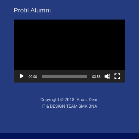
Profil Alumni
Pemutar
Video
00:00
03:56
Copyright © 2018.
Anas. Dean
IT & DESIGN TEAM SMK BNA