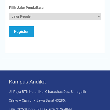
Pilih Jalur Pendaftaran
Kampus Andika
Jl. Raya BTN Korpri Kp. Ciharashas Des. Sirnagalih
Cilaku – Cianjur – Jawa Barat 43285.
Telp. (0263) 272209 | Fax. (0263) 264844