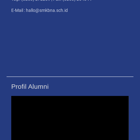
E-Mail : hallo@smkbna.sch.id
Profil Alumni
Pemutar
Video