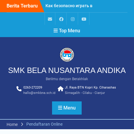
Skip
Berita Terbaru
Как безопасно играть в
to
казино: опыт участников
content
форума Áðàò÷àíå â Ìîñêâå
Snel en veilig opnemen bij
Email
Facebook
Instagram
Youtube
Top Menu
Atefia Casino: jouw
betalingsopties vergeleken
Mastering knee joint care:
Proven methods for pain
relief at SendiDoc
SMK BELA NUSANTARA ANDIKA
Berilmu dengan Berakhlak
0263-272209
Jl. Raya BTN Kopri Kp. Ciharashas
hallo@smkbna.sch.id
Sirnagalih - Cilaku - Cianjur
Menu
Pendaftaran Online
Home