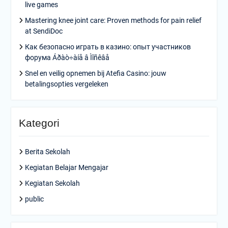
live games
Mastering knee joint care: Proven methods for pain relief
at SendiDoc
Как безопасно играть в казино: опыт участников
форума Áðàò÷àíå â Ìîñêâå
Snel en veilig opnemen bij Atefia Casino: jouw
betalingsopties vergeleken
Kategori
Berita Sekolah
Kegiatan Belajar Mengajar
Kegiatan Sekolah
public