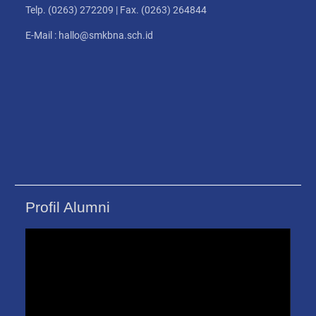
Telp. (0263) 272209 | Fax. (0263) 264844
E-Mail : hallo@smkbna.sch.id
Profil Alumni
Pemutar
Video