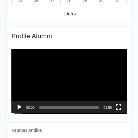
25
26
27
28
29
30
31
Jan »
Profile Alumni
Pemutar
Video
00:00
03:56
Kampus Andika