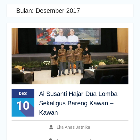
Bulan:
Desember 2017
Ai Susanti Hajar Dua Lomba
DES
10
Sekaligus Bareng Kawan –
Kawan
Eka Anas Jatnika