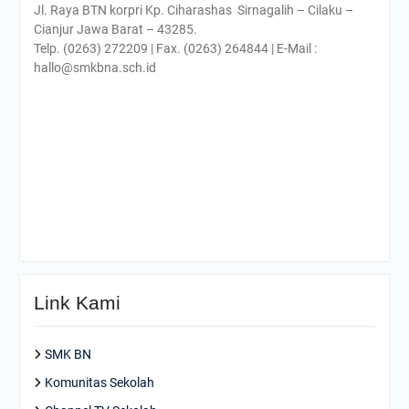
Jl. Raya BTN korpri Kp. Ciharashas Sirnagalih – Cilaku –
Cianjur Jawa Barat – 43285.
Telp. (0263) 272209 | Fax. (0263) 264844 | E-Mail :
hallo@smkbna.sch.id
Link Kami
SMK BN
Komunitas Sekolah