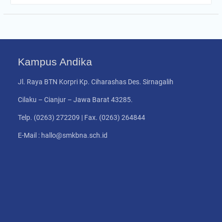
Kampus Andika
Jl. Raya BTN Korpri Kp. Ciharashas Des. Sirnagalih
Cilaku – Cianjur – Jawa Barat 43285.
Telp. (0263) 272209 | Fax. (0263) 264844
E-Mail : hallo@smkbna.sch.id