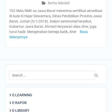
Berita Sekolah
702 SMA/SMK se-Jawa Barat menerima sertifikat akreditasi
di Aula Ki Hajar Dewantara, Dinas Pendidikan Provinsi Jawa
Barat, Jumat (5/1/2018). Dalam seremonial tersebut,
Gubernur Jawa Barat, Ahmad Heryawan alias Aher, juga
turut hadir. Mengenakan kemeja batik, Aher
Baca
Selanjutnya
Search
for:
E-LEARNING
E-RAPOR
E-LIBRARY