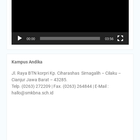
00:00
03:56
Kampus Andika
Jl. Raya BTN korpri Kp. Ciharashas Sirnagalih – Cilaku –
Cianjur Jawa Barat – 43285.
Telp. (0263) 272209 | Fax. (0263) 264844 | E-Mail :
hallo@smkbna.sch.id