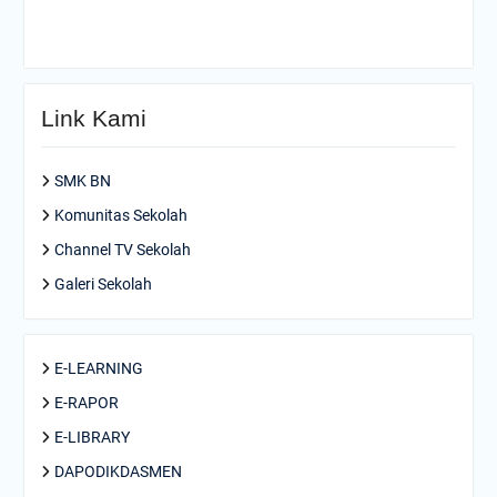
Link Kami
SMK BN
Komunitas Sekolah
Channel TV Sekolah
Galeri Sekolah
E-LEARNING
E-RAPOR
E-LIBRARY
DAPODIKDASMEN