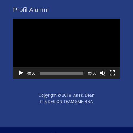
Profil Alumni
Pemutar
Video
00:00
03:56
Copyright © 2018.
Anas. Dean
IT & DESIGN TEAM SMK BNA