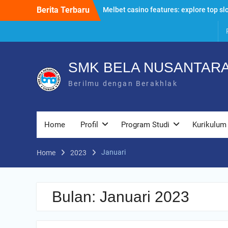
Skip
Berita Terbaru
Melbet casino features: explore top sl
to
and exhilarating live games
content
Mastering knee joint care: Proven
methods for pain relief at SendiDoc
Lanista Online Kaszinó hivatalos oldal
biztonságos belépés és vonzó bónusz
SMK BELA NUSANTARA
Berilmu dengan Berakhlak
Home
Profil
Program Studi
Kurikulum
Januari
Home
2023
Bulan:
Januari 2023