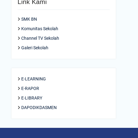
Link Kami
SMK BN
Komunitas Sekolah
Channel TV Sekolah
Galeri Sekolah
E-LEARNING
E-RAPOR
E-LIBRARY
DAPODIKDASMEN