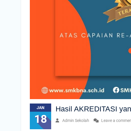
Hasil AKREDITASI ya
JAN
18
Admin Sekolah
Leave a comme