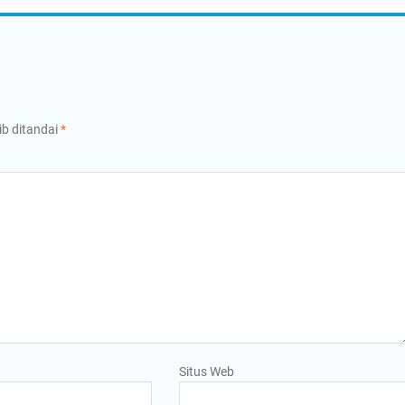
ib ditandai
*
Situs Web