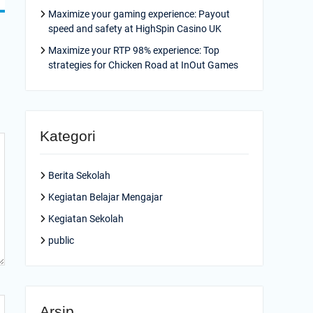
Maximize your gaming experience: Payout
speed and safety at HighSpin Casino UK
Maximize your RTP 98% experience: Top
strategies for Chicken Road at InOut Games
Kategori
Berita Sekolah
Kegiatan Belajar Mengajar
Kegiatan Sekolah
public
Arsip