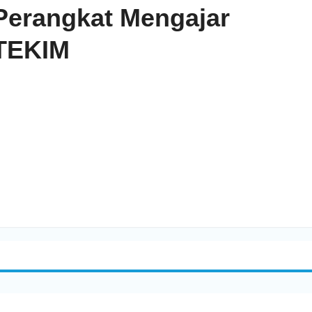
Perangkat Mengajar
TEKIM