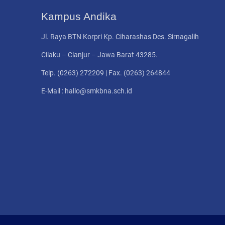
Kampus Andika
Jl. Raya BTN Korpri Kp. Ciharashas Des. Sirnagalih
Cilaku – Cianjur – Jawa Barat 43285.
Telp. (0263) 272209 | Fax. (0263) 264844
E-Mail : hallo@smkbna.sch.id