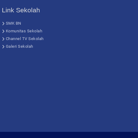
Link Sekolah
SMK BN
Komunitas Sekolah
Channel TV Sekolah
Galeri Sekolah