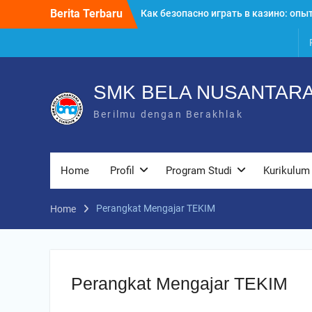
Как безопасно играть в казино: опы
Skip
Berita Terbaru
участников форума Áðàò÷àíå â Ìîñêâ
to
Snel en veilig opnemen bij Atefia Casi
content
jouw betalingsopties vergeleken
Mastering knee joint care: Proven
methods for pain relief at SendiDoc
SMK BELA NUSANTARA
Berilmu dengan Berakhlak
Home
Profil
Program Studi
Kurikulum
Perangkat Mengajar TEKIM
Home
Perangkat Mengajar TEKIM