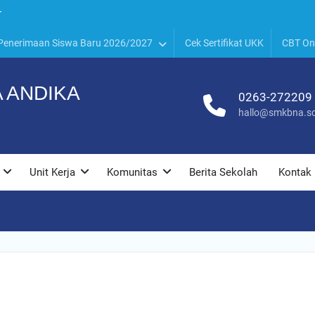
т
å
no:
Penerimaan Siswa Baru 2026/2027
Cek Sertifikat UKK
CBT On
 ANDIKA
0263-272209
hallo@smkbna.sc
Unit Kerja
Komunitas
Berita Sekolah
Kontak