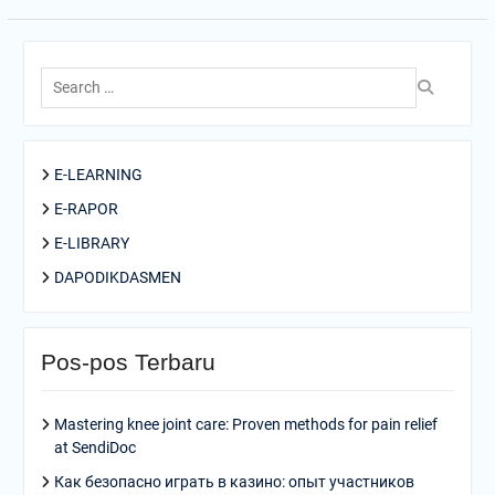
Search
for:
E-LEARNING
E-RAPOR
E-LIBRARY
DAPODIKDASMEN
Pos-pos Terbaru
Mastering knee joint care: Proven methods for pain relief
at SendiDoc
Как безопасно играть в казино: опыт участников