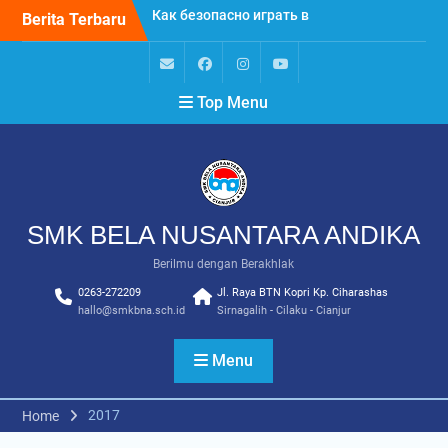
форума Áðàò÷àíå â Ìîñêâå
Skip
Berita Terbaru
Snel en veilig opnemen bij
to
Atefia Casino: jouw
content
betalingsopties vergeleken
Mastering knee joint care:
Email
Facebook
Instagram
Youtube
Top Menu
Proven methods for pain
relief at SendiDoc
SMK BELA NUSANTARA ANDIKA
Berilmu dengan Berakhlak
0263-272209
Jl. Raya BTN Kopri Kp. Ciharashas
hallo@smkbna.sch.id
Sirnagalih - Cilaku - Cianjur
Menu
2017
Home