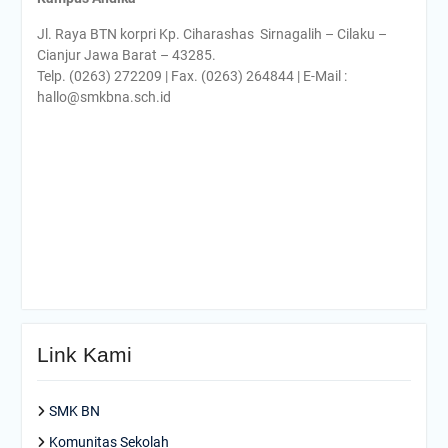
Jl. Raya BTN korpri Kp. Ciharashas Sirnagalih – Cilaku –
Cianjur Jawa Barat – 43285.
Telp. (0263) 272209 | Fax. (0263) 264844 | E-Mail :
hallo@smkbna.sch.id
Link Kami
SMK BN
Komunitas Sekolah