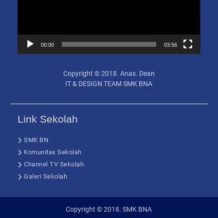
00:00
03:56
Copyright © 2018.
Anas. Dean
IT & DESIGN TEAM SMK BNA
Link Sekolah
SMK BN
Komunitas Sekolah
Channel TV Sekolah
Galeri Sekolah
Copyright © 2018. SMK BNA