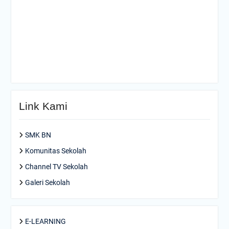
Link Kami
SMK BN
Komunitas Sekolah
Channel TV Sekolah
Galeri Sekolah
E-LEARNING