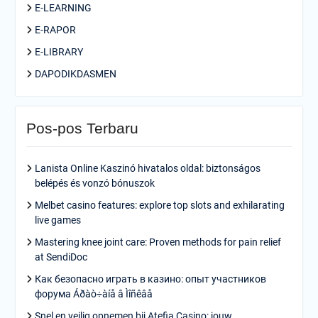
E-LEARNING
E-RAPOR
E-LIBRARY
DAPODIKDASMEN
Pos-pos Terbaru
Lanista Online Kaszinó hivatalos oldal: biztonságos
belépés és vonzó bónuszok
Melbet casino features: explore top slots and exhilarating
live games
Mastering knee joint care: Proven methods for pain relief
at SendiDoc
Как безопасно играть в казино: опыт участников
форума Áðàò÷àíå â Ìîñêâå
Snel en veilig opnemen bij Atefia Casino: jouw