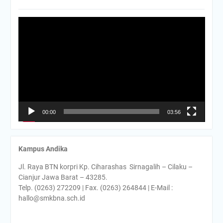
Pemutar
Video
00:00
03:56
Kampus Andika
Jl. Raya BTN korpri Kp. Ciharashas Sirnagalih – Cilaku –
Cianjur Jawa Barat – 43285.
Telp. (0263) 272209 | Fax. (0263) 264844 | E-Mail :
hallo@smkbna.sch.id